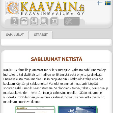
SAPLUUNAT
STRASSIT
SABLUUNAT NETISTÄ
Kaikki DIY-faneille ja ammattimaisille sisustajille:
Valmiita sabluunamalleja
luettelosta tai yksittäisten mallien kehittämistä sekä ohjeita ja vinkkejä.
Ensiaskeleista maailmanlaajuisiin projekteihin. Oletko aloittelija etkä ole
koskaan käyttänyt sabluunoita? Vai oletko ammattimaalari? Löydät
sopivan sabluunan kuvastostamme.
Sabloonien
- taide-, teksti-, piirustus- ja
maalauskuvioiden - kehittäminen ja valmistus
on ollut päätoimialamme
vuodesta 2006 lähtien, ja voimme vaati­matto­masti sanoa, että meillä on
maailman suurin valikoima.