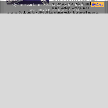
koristella vaikka mitä , huonekalujen,
Käytämme sivuillamme evästeitä käyttäjäkokemuksen
Hyväksy
seiniä, kattoja, verhoja, mitä
parantamiseksi:
tietosuojaselosteesta.
tahansa. Sapluunalla, voitte piirtää pienen kuvion lapsen esiliinaan tai
maalata klassisella tyylillä koko talon seinät.
KAAVAIN
(tai sapluuna) - on yksinkertaista ja kaikkien saatavilla . Ette
tarvitse erityisiä taitoja ja taiteellista kykyjä. Luettuanne lyhyen
opastuksen, voitte omilla käsillänne luoda ammattimaisen kuvion
muutamassa minuutissa. Kaksi yksinkertaista sääntöä avaa teille oven
ammattimaiseen sapluuna maalaus maailmaan. Tuhannet ihmiset
aloittivat lauseella "En osaa mitään" ja tunnin päästä ihalivat työnsä
tuloksia, uskomatta että olivat tehneet sen itse.
SABLONI
(tai kaavain) - on edullista ja rationaalista. Ei tarvitse enään
maksaa taiteilijalle, suunnittelijalle ja somistajalle . Voitte tehdä kaiken
omin käsin, maksatte vain sapluunasta ja maalista. Sapluunaa eivät
käytä vain aloittelijat vaan myös arvostetut ammattilaiset. Sapluunan
avulla somistajat ja taiteilijat säästävät aikaa ja saavuttavat
ihanteellisen tuloksen vaikeimmissakin tapauksissa.
SABLUUNAT
(tai sabloni) - on muodikasta ja tyylikästä. Ensimmäinen
maininta sapluunasta esiintyy vielä jo 1000 vuotta ennen
ajanlaskumme alkua. Ja siitä lähtien sapluuna ei ole menettänyt
vihätysvoimaansa, kiitos edellä mainittujen etujen. Tänään, huomenna
ja milloin tahansa sapluunalla tehty kuvio ilahduttaa teitä ja teidän