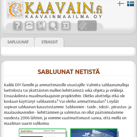
SAPLUUNAT
STRASSIT
SABLUUNAT NETISTÄ
Kaikki DIY-faneille ja ammattimaisille sisustajille:
Valmiita sabluunamalleja
luettelosta tai yksittäisten mallien kehittämistä sekä ohjeita ja vinkkejä.
Ensiaskeleista maailmanlaajuisiin projekteihin. Oletko aloittelija etkä ole
koskaan käyttänyt sabluunoita? Vai oletko ammattimaalari? Löydät
sopivan sabluunan kuvastostamme.
Sabloonien
- taide-, teksti-, piirustus- ja
maalauskuvioiden - kehittäminen ja valmistus
on ollut päätoimialamme
vuodesta 2006 lähtien, ja voimme vaati­matto­masti sanoa, että meillä on
maailman suurin valikoima.