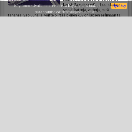
koristella vaikka mitä , huonekalujen,
Käytämme sivuillamme evästeitä käyttäjäkokemuksen
Hyväksy
seiniä, kattoja, verhoja, mitä
parantamiseksi:
tietosuojaselosteesta.
tahansa. Sapluunalla, voitte piirtää pienen kuvion lapsen esiliinaan tai
maalata klassisella tyylillä koko talon seinät.
KAAVAIN
(tai sapluuna) - on yksinkertaista ja kaikkien saatavilla . Ette
tarvitse erityisiä taitoja ja taiteellista kykyjä. Luettuanne lyhyen
opastuksen, voitte omilla käsillänne luoda ammattimaisen kuvion
muutamassa minuutissa. Kaksi yksinkertaista sääntöä avaa teille oven
ammattimaiseen sapluuna maalaus maailmaan. Tuhannet ihmiset
aloittivat lauseella "En osaa mitään" ja tunnin päästä ihalivat työnsä
tuloksia, uskomatta että olivat tehneet sen itse.
SABLONI
(tai kaavain) - on edullista ja rationaalista. Ei tarvitse enään
maksaa taiteilijalle, suunnittelijalle ja somistajalle . Voitte tehdä kaiken
omin käsin, maksatte vain sapluunasta ja maalista. Sapluunaa eivät
käytä vain aloittelijat vaan myös arvostetut ammattilaiset. Sapluunan
avulla somistajat ja taiteilijat säästävät aikaa ja saavuttavat
ihanteellisen tuloksen vaikeimmissakin tapauksissa.
SABLUUNAT
(tai sabloni) - on muodikasta ja tyylikästä. Ensimmäinen
maininta sapluunasta esiintyy vielä jo 1000 vuotta ennen
ajanlaskumme alkua. Ja siitä lähtien sapluuna ei ole menettänyt
vihätysvoimaansa, kiitos edellä mainittujen etujen. Tänään, huomenna
ja milloin tahansa sapluunalla tehty kuvio ilahduttaa teitä ja teidän