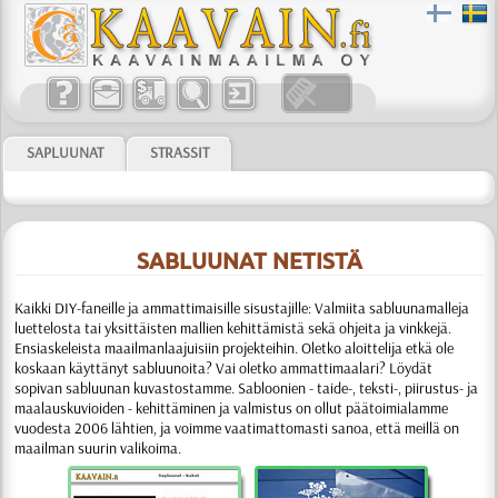
SAPLUUNAT
STRASSIT
SABLUUNAT NETISTÄ
Kaikki DIY-faneille ja ammattimaisille sisustajille:
Valmiita sabluunamalleja
luettelosta tai yksittäisten mallien kehittämistä sekä ohjeita ja vinkkejä.
Ensiaskeleista maailmanlaajuisiin projekteihin. Oletko aloittelija etkä ole
koskaan käyttänyt sabluunoita? Vai oletko ammattimaalari? Löydät
sopivan sabluunan kuvastostamme.
Sabloonien
- taide-, teksti-, piirustus- ja
maalauskuvioiden - kehittäminen ja valmistus
on ollut päätoimialamme
vuodesta 2006 lähtien, ja voimme vaati­matto­masti sanoa, että meillä on
maailman suurin valikoima.