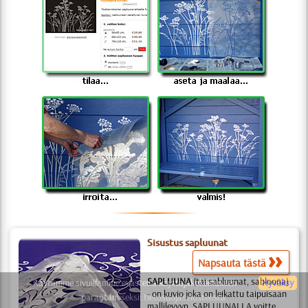
Sisustus sapluunat
Napsauta tästä
SAPLUUNA
(tai sabluunat, sabloona)
Käytämme sivuillamme evästeitä käyttäjäkokemuksen
Hyväksy
- on kuvio joka on leikattu taipuisaan
parantamiseksi:
tietosuojaselosteesta.
mallilevyyn. SAPLUUNALLA voitte