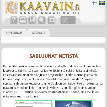
SAPLUUNAT
STRASSIT
SABLUUNAT NETISTÄ
Kaikki DIY-faneille ja ammattimaisille sisustajille:
Valmiita sabluunamalleja
luettelosta tai yksittäisten mallien kehittämistä sekä ohjeita ja vinkkejä.
Ensiaskeleista maailmanlaajuisiin projekteihin. Oletko aloittelija etkä ole
koskaan käyttänyt sabluunoita? Vai oletko ammattimaalari? Löydät
sopivan sabluunan kuvastostamme.
Sabloonien
- taide-, teksti-, piirustus- ja
maalauskuvioiden - kehittäminen ja valmistus
on ollut päätoimialamme
vuodesta 2006 lähtien, ja voimme vaati­matto­masti sanoa, että meillä on
maailman suurin valikoima.