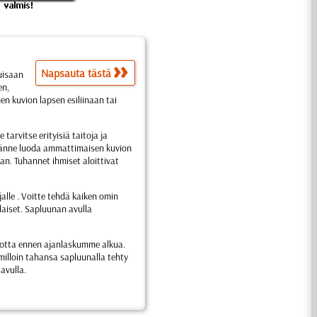
Napsauta tästä
puisaan
en,
nen kuvion lapsen esiliinaan tai
 tarvitse erityisiä taitoja ja
illänne luoda ammattimaisen kuvion
. Tuhannet ihmiset aloittivat
ajalle . Voitte tehdä kaiken omin
laiset. Sapluunan avulla
vuotta ennen ajanlaskumme alkua.
milloin tahansa sapluunalla tehty
avulla.