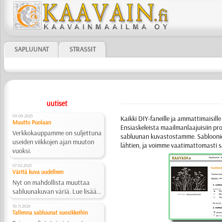
SAPLUUNAT
STRASSIT
uutiset
09.09.2025
Kaikki DIY-faneille ja ammattimaisille 
Muutto Puolaan
Ensiaskeleista maailmanlaajuisiin pro
Verkkokauppamme on suljettuna
sabluunan kuvastostamme.
Sabloon
useiden viikkojen ajan muuton
lähtien, ja voimme vaati­matto­masti 
vuoksi.
07.02.2025
Väritä kuva uudelleen
Nyt on mahdollista muuttaa
sabluunakuvan väriä. Lue lisää...
30.11.2024
Tallenna sabluunat suosikkeihin