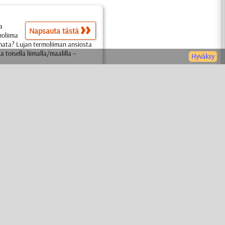
a
Napsauta tästä
moliima
liimata? Lujan termoliiman ansiosta
a toisella liimalla/maalilla –
.
Hyväksy
Haku