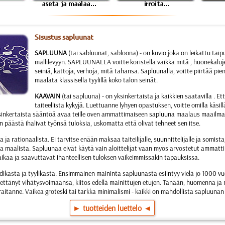
Sisustus sapluunat
SAPLUUNA
(tai sabluunat, sabloona) - on kuvio joka on leikattu tai
mallilevyyn. SAPLUUNALLA voitte koristella vaikka mitä , huonekaluj
seiniä, kattoja, verhoja, mitä tahansa. Sapluunalla, voitte piirtää pie
maalata klassisella tyylillä koko talon seinät.
KAAVAIN
(tai sapluuna) - on yksinkertaista ja kaikkien saatavilla . Ette
taiteellista kykyjä. Luettuanne lyhyen opastuksen, voitte omilla käs
inkertaista sääntöä avaa teille oven ammattimaiseen sapluuna maalaus maailmaan
n päästä ihalivat työnsä tuloksia, uskomatta että olivat tehneet sen itse.
ta ja rationaalista. Ei tarvitse enään maksaa taiteilijalle, suunnittelijalle ja somist
a maalista. Sapluunaa eivät käytä vain aloittelijat vaan myös arvostetut ammatti
 aikaa ja saavuttavat ihanteellisen tuloksen vaikeimmissakin tapauksissa.
odikasta ja tyylikästä. Ensimmäinen maininta sapluunasta esiintyy vielä jo 1000 
enettänyt vihätysvoimaansa, kiitos edellä mainittujen etujen. Tänään, huomenna ja 
eraitanne. Vaikea groteski tai tarkka minimalismi - kaikki on mahdollista sapluunan 
► tuotteiden luettelo ◄