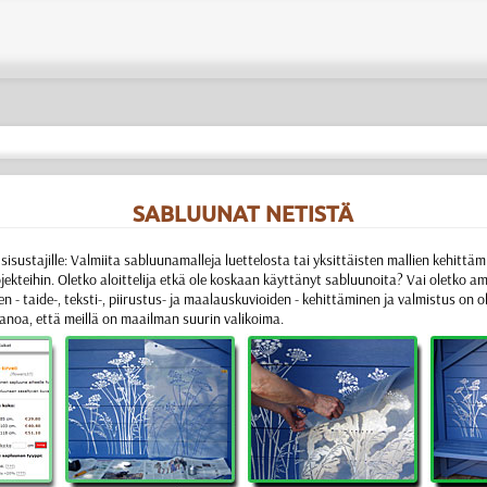
SABLUUNAT NETISTÄ
sisustajille:
Valmiita sabluunamalleja luettelosta tai yksittäisten mallien kehittämi
jekteihin. Oletko aloittelija etkä ole koskaan käyttänyt sabluunoita? Vai oletko
ien
- taide-, teksti-, piirustus- ja maalauskuvioiden - kehittäminen ja valmistus
on o
sanoa, että meillä on maailman suurin valikoima.