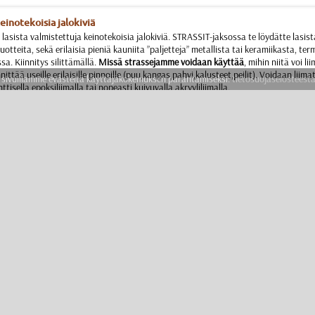
einotekoisia jalokiviä
lasista valmistettuja keinotekoisia jalokiviä. STRASSIT-jaksossa te löydätte lasist
uotteita, sekä erilaisia pieniä kauniita ”paljetteja” metallista tai keramiikasta, ter
a. Kiinnitys silittämällä.
Missä strassejamme voidaan käyttää
, mihin niitä voi 
nittää useille erilaisille pinnoille (puu,kangas,pahvi,kalusteet,peilit). Voidaan liimat
ivuillamme evästeitä käyttäjäkokemuksen parantamiseksi:
tietosuojaselosteesta
isella epoksiliimalla tai nopeasti kuivuvalla akryyliliimalla.
Onko käännös huono?
Ehdottakaa omaa vaihtoehtoa!
Olemme kovin kiitollisia teille.
teet
Kysymykset ja vastaukset
Yhteystiedot
Toimitus ja maksu
Valmistettu Suomessa
Asiakaspalvelu: 0400 764 075
Parhaiten tavoitat meidät puhelimella arkipäivisin klo 9 - 15.
Mikäli emme vastanneet puhelimeen, ota meihin yhteyttä sähköpostitse.