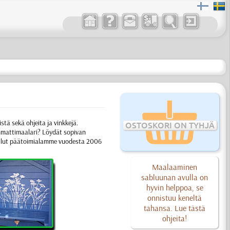
stä sekä ohjeita ja vinkkejä.
OSTOSKORI ON TYHJÄ
 ammattimaalari? Löydät sopivan
llut päätoimialamme vuodesta 2006
Maalaaminen
sabluunan avulla on
hyvin helppoa, se
onnistuu keneltä
tahansa. Lue tästä
ohjeita!