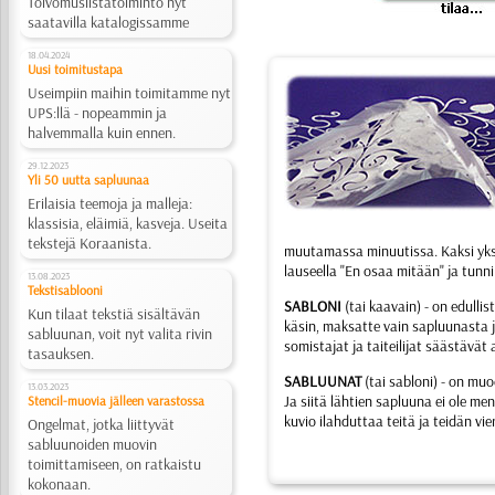
Toivomuslistatoiminto nyt
saatavilla katalogissamme
18.04.2024
Uusi toimitustapa
Useimpiin maihin toimitamme nyt
UPS:llä - nopeammin ja
halvemmalla kuin ennen.
29.12.2023
Yli 50 uutta sapluunaa
Erilaisia teemoja ja malleja:
klassisia, eläimiä, kasveja. Useita
tekstejä Koraanista.
muutamassa minuutissa. Kaksi yks
lauseella "En osaa mitään" ja tunni
13.08.2023
Tekstisablooni
SABLONI
(tai kaavain) - on edullis
Kun tilaat tekstiä sisältävän
käsin, maksatte vain sapluunasta j
sabluunan, voit nyt valita rivin
somistajat ja taiteilijat säästävät
tasauksen.
SABLUUNAT
(tai sabloni) - on mu
13.03.2023
Ja siitä lähtien sapluuna ei ole m
Stencil-muovia jälleen varastossa
kuvio ilahduttaa teitä ja teidän vi
Ongelmat, jotka liittyvät
sabluunoiden muovin
toimittamiseen, on ratkaistu
kokonaan.