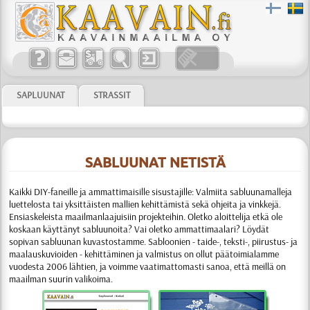
SAPLUUNAT
STRASSIT
SABLUUNAT NETISTÄ
Kaikki DIY-faneille ja ammattimaisille sisustajille:
Valmiita sabluunamalleja
luettelosta tai yksittäisten mallien kehittämistä sekä ohjeita ja vinkkejä.
Ensiaskeleista maailmanlaajuisiin projekteihin. Oletko aloittelija etkä ole
koskaan käyttänyt sabluunoita? Vai oletko ammattimaalari? Löydät
sopivan sabluunan kuvastostamme.
Sabloonien
- taide-, teksti-, piirustus- ja
maalauskuvioiden - kehittäminen ja valmistus
on ollut päätoimialamme
vuodesta 2006 lähtien, ja voimme vaati­matto­masti sanoa, että meillä on
maailman suurin valikoima.