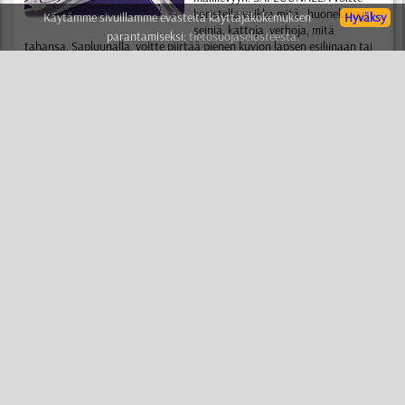
koristella vaikka mitä , huonekalujen,
Käytämme sivuillamme evästeitä käyttäjäkokemuksen
Hyväksy
seiniä, kattoja, verhoja, mitä
parantamiseksi:
tietosuojaselosteesta.
tahansa. Sapluunalla, voitte piirtää pienen kuvion lapsen esiliinaan tai
maalata klassisella tyylillä koko talon seinät.
KAAVAIN
(tai sapluuna) - on yksinkertaista ja kaikkien saatavilla . Ette
tarvitse erityisiä taitoja ja taiteellista kykyjä. Luettuanne lyhyen
opastuksen, voitte omilla käsillänne luoda ammattimaisen kuvion
muutamassa minuutissa. Kaksi yksinkertaista sääntöä avaa teille oven
ammattimaiseen sapluuna maalaus maailmaan. Tuhannet ihmiset
aloittivat lauseella "En osaa mitään" ja tunnin päästä ihalivat työnsä
tuloksia, uskomatta että olivat tehneet sen itse.
SABLONI
(tai kaavain) - on edullista ja rationaalista. Ei tarvitse enään
maksaa taiteilijalle, suunnittelijalle ja somistajalle . Voitte tehdä kaiken
omin käsin, maksatte vain sapluunasta ja maalista. Sapluunaa eivät
käytä vain aloittelijat vaan myös arvostetut ammattilaiset. Sapluunan
avulla somistajat ja taiteilijat säästävät aikaa ja saavuttavat
ihanteellisen tuloksen vaikeimmissakin tapauksissa.
SABLUUNAT
(tai sabloni) - on muodikasta ja tyylikästä. Ensimmäinen
maininta sapluunasta esiintyy vielä jo 1000 vuotta ennen
ajanlaskumme alkua. Ja siitä lähtien sapluuna ei ole menettänyt
vihätysvoimaansa, kiitos edellä mainittujen etujen. Tänään, huomenna
ja milloin tahansa sapluunalla tehty kuvio ilahduttaa teitä ja teidän