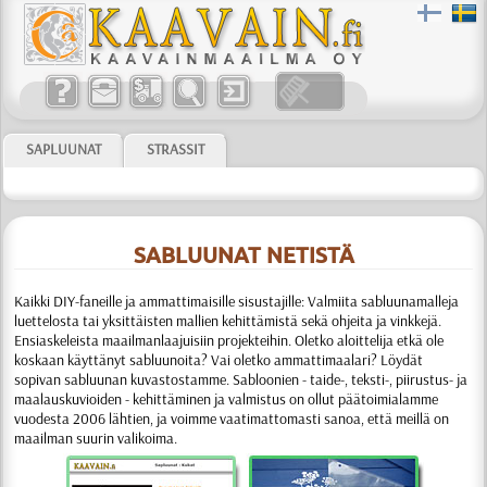
SAPLUUNAT
STRASSIT
SABLUUNAT NETISTÄ
Kaikki DIY-faneille ja ammattimaisille sisustajille:
Valmiita sabluunamalleja
luettelosta tai yksittäisten mallien kehittämistä sekä ohjeita ja vinkkejä.
Ensiaskeleista maailmanlaajuisiin projekteihin. Oletko aloittelija etkä ole
koskaan käyttänyt sabluunoita? Vai oletko ammattimaalari? Löydät
sopivan sabluunan kuvastostamme.
Sabloonien
- taide-, teksti-, piirustus- ja
maalauskuvioiden - kehittäminen ja valmistus
on ollut päätoimialamme
vuodesta 2006 lähtien, ja voimme vaati­matto­masti sanoa, että meillä on
maailman suurin valikoima.