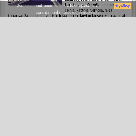
koristella vaikka mitä , huonekalujen,
Käytämme sivuillamme evästeitä käyttäjäkokemuksen
Hyväksy
seiniä, kattoja, verhoja, mitä
parantamiseksi:
tietosuojaselosteesta.
tahansa. Sapluunalla, voitte piirtää pienen kuvion lapsen esiliinaan tai
maalata klassisella tyylillä koko talon seinät.
KAAVAIN
(tai sapluuna) - on yksinkertaista ja kaikkien saatavilla . Ette
tarvitse erityisiä taitoja ja taiteellista kykyjä. Luettuanne lyhyen
opastuksen, voitte omilla käsillänne luoda ammattimaisen kuvion
muutamassa minuutissa. Kaksi yksinkertaista sääntöä avaa teille oven
ammattimaiseen sapluuna maalaus maailmaan. Tuhannet ihmiset
aloittivat lauseella "En osaa mitään" ja tunnin päästä ihalivat työnsä
tuloksia, uskomatta että olivat tehneet sen itse.
SABLONI
(tai kaavain) - on edullista ja rationaalista. Ei tarvitse enään
maksaa taiteilijalle, suunnittelijalle ja somistajalle . Voitte tehdä kaiken
omin käsin, maksatte vain sapluunasta ja maalista. Sapluunaa eivät
käytä vain aloittelijat vaan myös arvostetut ammattilaiset. Sapluunan
avulla somistajat ja taiteilijat säästävät aikaa ja saavuttavat
ihanteellisen tuloksen vaikeimmissakin tapauksissa.
SABLUUNAT
(tai sabloni) - on muodikasta ja tyylikästä. Ensimmäinen
maininta sapluunasta esiintyy vielä jo 1000 vuotta ennen
ajanlaskumme alkua. Ja siitä lähtien sapluuna ei ole menettänyt
vihätysvoimaansa, kiitos edellä mainittujen etujen. Tänään, huomenna
ja milloin tahansa sapluunalla tehty kuvio ilahduttaa teitä ja teidän