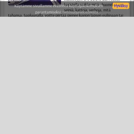
koristella vaikka mitä , huonekalujen,
Käytämme sivuillamme evästeitä käyttäjäkokemuksen
Hyväksy
seiniä, kattoja, verhoja, mitä
parantamiseksi:
tietosuojaselosteesta.
tahansa. Sapluunalla, voitte piirtää pienen kuvion lapsen esiliinaan tai
maalata klassisella tyylillä koko talon seinät.
KAAVAIN
(tai sapluuna) - on yksinkertaista ja kaikkien saatavilla . Ette
tarvitse erityisiä taitoja ja taiteellista kykyjä. Luettuanne lyhyen
opastuksen, voitte omilla käsillänne luoda ammattimaisen kuvion
muutamassa minuutissa. Kaksi yksinkertaista sääntöä avaa teille oven
ammattimaiseen sapluuna maalaus maailmaan. Tuhannet ihmiset
aloittivat lauseella "En osaa mitään" ja tunnin päästä ihalivat työnsä
tuloksia, uskomatta että olivat tehneet sen itse.
SABLONI
(tai kaavain) - on edullista ja rationaalista. Ei tarvitse enään
maksaa taiteilijalle, suunnittelijalle ja somistajalle . Voitte tehdä kaiken
omin käsin, maksatte vain sapluunasta ja maalista. Sapluunaa eivät
käytä vain aloittelijat vaan myös arvostetut ammattilaiset. Sapluunan
avulla somistajat ja taiteilijat säästävät aikaa ja saavuttavat
ihanteellisen tuloksen vaikeimmissakin tapauksissa.
SABLUUNAT
(tai sabloni) - on muodikasta ja tyylikästä. Ensimmäinen
maininta sapluunasta esiintyy vielä jo 1000 vuotta ennen
ajanlaskumme alkua. Ja siitä lähtien sapluuna ei ole menettänyt
vihätysvoimaansa, kiitos edellä mainittujen etujen. Tänään, huomenna
ja milloin tahansa sapluunalla tehty kuvio ilahduttaa teitä ja teidän