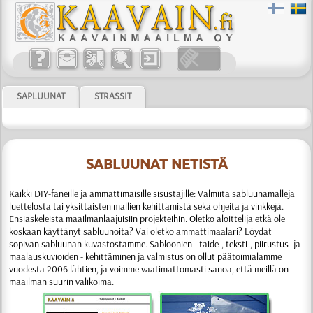
SAPLUUNAT
STRASSIT
SABLUUNAT NETISTÄ
Kaikki DIY-faneille ja ammattimaisille sisustajille:
Valmiita sabluunamalleja
luettelosta tai yksittäisten mallien kehittämistä sekä ohjeita ja vinkkejä.
Ensiaskeleista maailmanlaajuisiin projekteihin. Oletko aloittelija etkä ole
koskaan käyttänyt sabluunoita? Vai oletko ammattimaalari? Löydät
sopivan sabluunan kuvastostamme.
Sabloonien
- taide-, teksti-, piirustus- ja
maalauskuvioiden - kehittäminen ja valmistus
on ollut päätoimialamme
vuodesta 2006 lähtien, ja voimme vaati­matto­masti sanoa, että meillä on
maailman suurin valikoima.