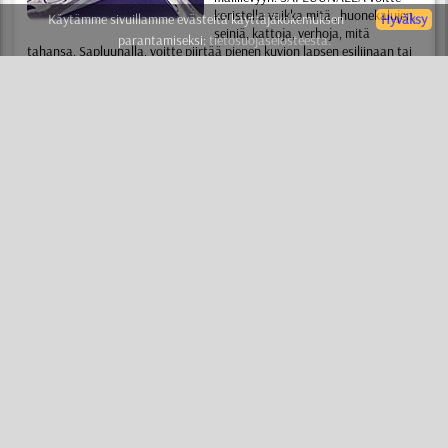
koristella vaikka mitä , huonekalujen,
Käytämme sivuillamme evästeitä käyttäjäkokemuksen
Hyväksy
seiniä, kattoja, verhoja, mitä
parantamiseksi:
tietosuojaselosteesta.
tahansa. Sapluunalla, voitte piirtää pienen kuvion lapsen esiliinaan tai
maalata klassisella tyylillä koko talon seinät.
KAAVAIN
(tai sapluuna) - on yksinkertaista ja kaikkien saatavilla . Ette
tarvitse erityisiä taitoja ja taiteellista kykyjä. Luettuanne lyhyen
opastuksen, voitte omilla käsillänne luoda ammattimaisen kuvion
muutamassa minuutissa. Kaksi yksinkertaista sääntöä avaa teille oven
ammattimaiseen sapluuna maalaus maailmaan. Tuhannet ihmiset
aloittivat lauseella "En osaa mitään" ja tunnin päästä ihalivat työnsä
tuloksia, uskomatta että olivat tehneet sen itse.
SABLONI
(tai kaavain) - on edullista ja rationaalista. Ei tarvitse enään
maksaa taiteilijalle, suunnittelijalle ja somistajalle . Voitte tehdä kaiken
omin käsin, maksatte vain sapluunasta ja maalista. Sapluunaa eivät
käytä vain aloittelijat vaan myös arvostetut ammattilaiset. Sapluunan
avulla somistajat ja taiteilijat säästävät aikaa ja saavuttavat
ihanteellisen tuloksen vaikeimmissakin tapauksissa.
SABLUUNAT
(tai sabloni) - on muodikasta ja tyylikästä. Ensimmäinen
maininta sapluunasta esiintyy vielä jo 1000 vuotta ennen
ajanlaskumme alkua. Ja siitä lähtien sapluuna ei ole menettänyt
vihätysvoimaansa, kiitos edellä mainittujen etujen. Tänään, huomenna
ja milloin tahansa sapluunalla tehty kuvio ilahduttaa teitä ja teidän