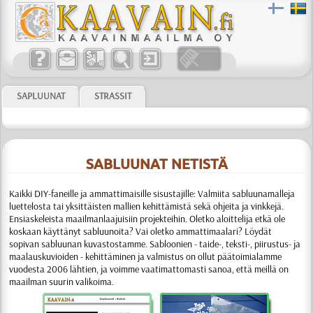
SAPLUUNAT
STRASSIT
SABLUUNAT NETISTÄ
Kaikki DIY-faneille ja ammattimaisille sisustajille:
Valmiita sabluunamalleja
luettelosta tai yksittäisten mallien kehittämistä sekä ohjeita ja vinkkejä.
Ensiaskeleista maailmanlaajuisiin projekteihin. Oletko aloittelija etkä ole
koskaan käyttänyt sabluunoita? Vai oletko ammattimaalari? Löydät
sopivan sabluunan kuvastostamme.
Sabloonien
- taide-, teksti-, piirustus- ja
maalauskuvioiden - kehittäminen ja valmistus
on ollut päätoimialamme
vuodesta 2006 lähtien, ja voimme vaati­matto­masti sanoa, että meillä on
maailman suurin valikoima.