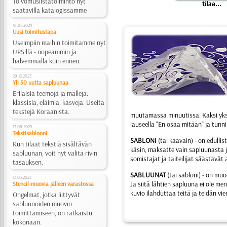
Toivomuslistatoiminto nyt
saatavilla katalogissamme
18.04.2024
Uusi toimitustapa
Useimpiin maihin toimitamme nyt
UPS:llä - nopeammin ja
halvemmalla kuin ennen.
29.12.2023
Yli 50 uutta sapluunaa
Erilaisia teemoja ja malleja:
klassisia, eläimiä, kasveja. Useita
tekstejä Koraanista.
muutamassa minuutissa. Kaksi yks
lauseella "En osaa mitään" ja tunni
13.08.2023
Tekstisablooni
SABLONI
(tai kaavain) - on edullis
Kun tilaat tekstiä sisältävän
käsin, maksatte vain sapluunasta j
sabluunan, voit nyt valita rivin
somistajat ja taiteilijat säästävät
tasauksen.
SABLUUNAT
(tai sabloni) - on mu
13.03.2023
Ja siitä lähtien sapluuna ei ole m
Stencil-muovia jälleen varastossa
kuvio ilahduttaa teitä ja teidän vi
Ongelmat, jotka liittyvät
sabluunoiden muovin
toimittamiseen, on ratkaistu
kokonaan.