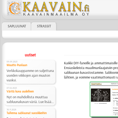
SAPLUUNAT
STRASSIT
uutiset
09.09.2025
Kaikki DIY-faneille ja ammattimaisille 
Muutto Puolaan
Ensiaskeleista maailmanlaajuisiin pro
Verkkokauppamme on suljettuna
sabluunan kuvastostamme.
Sabloon
useiden viikkojen ajan muuton
lähtien, ja voimme vaati­matto­masti 
vuoksi.
07.02.2025
Väritä kuva uudelleen
Nyt on mahdollista muuttaa
sabluunakuvan väriä. Lue lisää...
30.11.2024
Tallenna sabluunat suosikkeihin