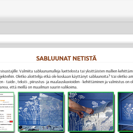
SABLUUNAT NETISTÄ
sisustajille:
Valmiita sabluunamalleja luettelosta tai yksittäisten mallien kehittämi
jekteihin. Oletko aloittelija etkä ole koskaan käyttänyt sabluunoita? Vai oletko
ien
- taide-, teksti-, piirustus- ja maalauskuvioiden - kehittäminen ja valmistus
on o
sanoa, että meillä on maailman suurin valikoima.