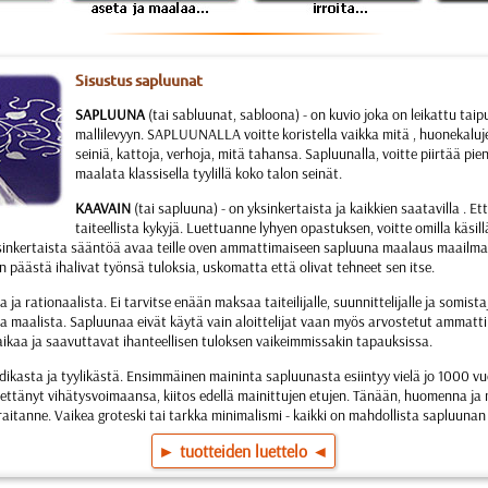
Sisustus sapluunat
SAPLUUNA
(tai sabluunat, sabloona) - on kuvio joka on leikattu tai
mallilevyyn. SAPLUUNALLA voitte koristella vaikka mitä , huonekaluj
seiniä, kattoja, verhoja, mitä tahansa. Sapluunalla, voitte piirtää pie
maalata klassisella tyylillä koko talon seinät.
KAAVAIN
(tai sapluuna) - on yksinkertaista ja kaikkien saatavilla . Ette
taiteellista kykyjä. Luettuanne lyhyen opastuksen, voitte omilla käs
inkertaista sääntöä avaa teille oven ammattimaiseen sapluuna maalaus maailmaan
n päästä ihalivat työnsä tuloksia, uskomatta että olivat tehneet sen itse.
ta ja rationaalista. Ei tarvitse enään maksaa taiteilijalle, suunnittelijalle ja somist
a maalista. Sapluunaa eivät käytä vain aloittelijat vaan myös arvostetut ammatti
 aikaa ja saavuttavat ihanteellisen tuloksen vaikeimmissakin tapauksissa.
odikasta ja tyylikästä. Ensimmäinen maininta sapluunasta esiintyy vielä jo 1000 
enettänyt vihätysvoimaansa, kiitos edellä mainittujen etujen. Tänään, huomenna ja 
eraitanne. Vaikea groteski tai tarkka minimalismi - kaikki on mahdollista sapluunan 
► tuotteiden luettelo ◄