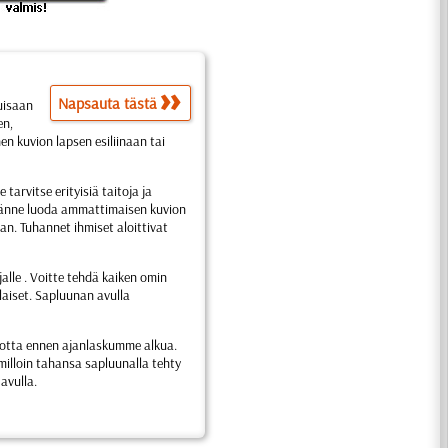
Napsauta tästä
puisaan
en,
nen kuvion lapsen esiliinaan tai
 tarvitse erityisiä taitoja ja
illänne luoda ammattimaisen kuvion
. Tuhannet ihmiset aloittivat
ajalle . Voitte tehdä kaiken omin
laiset. Sapluunan avulla
vuotta ennen ajanlaskumme alkua.
milloin tahansa sapluunalla tehty
avulla.