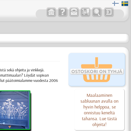
stä sekä ohjeita ja vinkkejä.
OSTOSKORI ON TYHJÄ
 ammattimaalari? Löydät sopivan
llut päätoimialamme vuodesta 2006
Maalaaminen
sabluunan avulla on
hyvin helppoa, se
onnistuu keneltä
tahansa. Lue tästä
ohjeita!