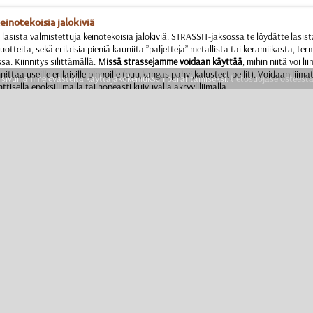
einotekoisia jalokiviä
lasista valmistettuja keinotekoisia jalokiviä. STRASSIT-jaksossa te löydätte lasist
uotteita, sekä erilaisia pieniä kauniita ”paljetteja” metallista tai keramiikasta, ter
a. Kiinnitys silittämällä.
Missä strassejamme voidaan käyttää
, mihin niitä voi 
nittää useille erilaisille pinnoille (puu,kangas,pahvi,kalusteet,peilit). Voidaan liimat
ivuillamme evästeitä käyttäjäkokemuksen parantamiseksi:
tietosuojaselosteesta
isella epoksiliimalla tai nopeasti kuivuvalla akryyliliimalla.
Onko käännös huono?
Ehdottakaa omaa vaihtoehtoa!
Olemme kovin kiitollisia teille.
teet
Kysymykset ja vastaukset
Yhteystiedot
Toimitus ja maksu
Valmistettu Suomessa
Asiakaspalvelu: 0400 764 075
Parhaiten tavoitat meidät puhelimella arkipäivisin klo 9 - 15.
Mikäli emme vastanneet puhelimeen, ota meihin yhteyttä sähköpostitse.