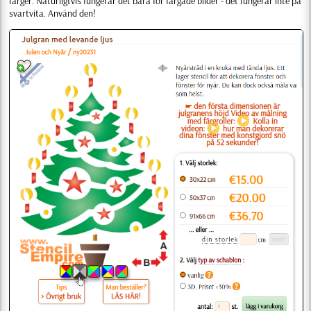
färger. Naturligtvis fungerar det bara för färgade bilder - det fungerar inte på
svartvita. Använd den!