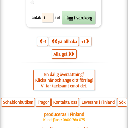
.
antal:
set
-1
gå tillbaka
+1
Alla grå
En dålig översättning?
Klicka här och ange ditt förslag!
Vi tar tacksamt emot det.
Schablonbutiken
Fragor
Kontakta oss
Leverans i Finland
Sök
produceras i Finland
Kundtjänst: 0400 764 075