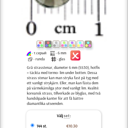
- т.серый
- 6 mm
- runda
- glas
Grå strasstenar, diameter 6 mm (SS30), hotfix
= täckta med termo- lim under botten. Dessa
strass stenar kan man stryka fast på tyg med
ett vanligt strykjärn. Eller, man kan fästa dem
på värmekänsliga ytor med vanligt lim. Kvalité:
koreansk strass, tillverkade av blyglas, med två
handslipade kanter för att få bättre
diamantlika utseenden.
Välj
set
:
144 st.
€10.30