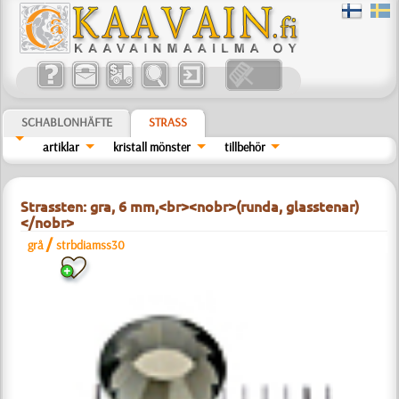
SCHABLONHÄFTE
STRASS
artiklar
kristall mönster
tillbehör
Strassten: gra, 6 mm,<br><nobr>(runda, glasstenar)
</nobr>
/
grå
strbdiamss30